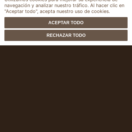
navegación y analizar nuestro tráfico. Al hacer clic en
"Aceptar todo", acepta nuestro uso de cookies.
ACEPTAR TODO
1
Bolsas de
RECHAZAR TODO
compras
personalizable
Personalicemos juntos tus bolsas
de compras, en perfecta armonía
con el espíritu de tu marca,
realzando así tu imagen.
Ejemplos de creaciones