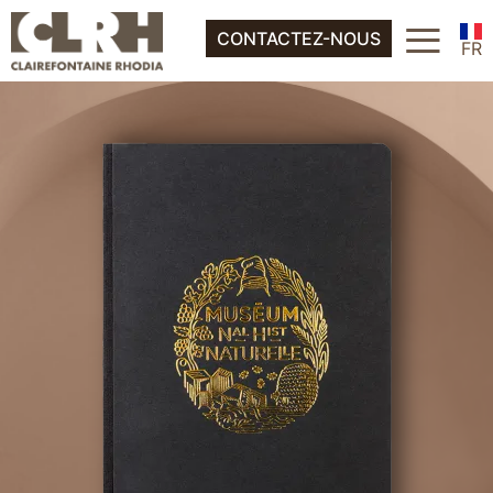
EN
≡
À propos
CONTACTEZ-NOUS
ES
FR
IT
EN
DE
ES
NL
IT
DE
NL