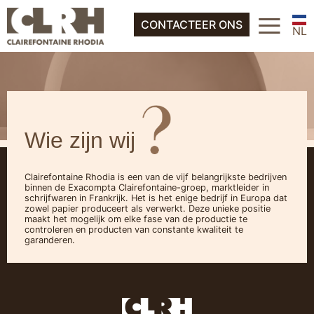
FR
≡
Over ons
CONTACTEER ONS
EN
NL
ES
FR
IT
EN
DE
ES
Wie zijn wij
IT
DE
Clairefontaine Rhodia is een van de vijf belangrijkste bedrijven
binnen de Exacompta Clairefontaine-groep, marktleider in
schrijfwaren in Frankrijk. Het is het enige bedrijf in Europa dat
zowel papier produceert als verwerkt. Deze unieke positie
maakt het mogelijk om elke fase van de productie te
controleren en producten van constante kwaliteit te
garanderen.