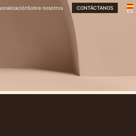
sonalización
Sobre nosotros
CONTÁCTANOS
EN
ES
IT
mpras
FR
DE
EN
NL
IT
DE
NL