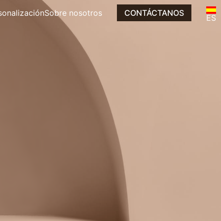
sonalización
Sobre nosotros
CONTÁCTANOS
EN
ES
IT
mpras
FR
DE
EN
NL
IT
DE
NL