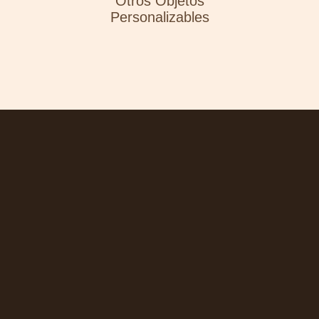
Otros Objetos
Personalizables
Nuestro saber hacer
Para tu marca, aprovecha los
160 años de experiencia del