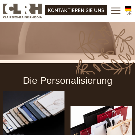
FR
≡
Über uns
KONTAKTIEREN SIE UNS
EN
DE
ES
FR
IT
EN
NL
ES
IT
NL
Die Personalisierung