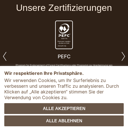
Unsere Zertifizierungen
‹
›
PEFC
(Program for Endorsement of Forest Certifications oder Programm zur Anerkennung von
Waldzertifizierungen). Diese unabhängige Nichtregierungsorganisation hat Kriterien zur Förderung
nachhaltiger Waldbewirtschaftung entwickelt. Nationale Waldzertifizierungen, die diese Kriterien
Wir respektieren Ihre Privatsphäre.
erfüllen, können von PEFC anerkannt werden.
Wir verwenden Cookies, um Ihr Surferlebnis zu
verbessern und unseren Traffic zu analysieren. Durch
Klicken auf „Alle akzeptieren“ stimmen Sie der
Verwendung von Cookies zu.
Firmensitz
RD 52
KONTAKTIEREN SIE UNS
ALLE AKZEPTIEREN
68490
OTTMARSHEIM
ALLE ABLEHNEN
DATENSCHUTZRICHTLINIE
IMPRESSUM